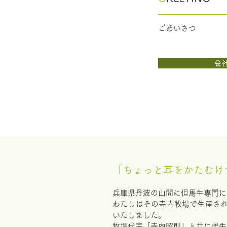
ごあいさつ
会
「ちょっと耳をかたむけ
兵庫県丹波の山間に但馬牛専門に
わたしはその寺内牧場で生産さ
いたしました。
牧場代表「寺内昭則」と共に雌牛