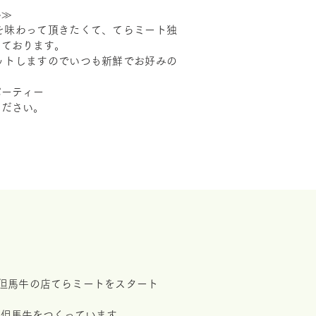
ん≫
を味わって頂きたくて、てらミート独
しております。
ットしますのでいつも新鮮でお好みの
パーティー
ください。
但馬牛の店てらミートをスタート
ド但馬牛をつくっています。