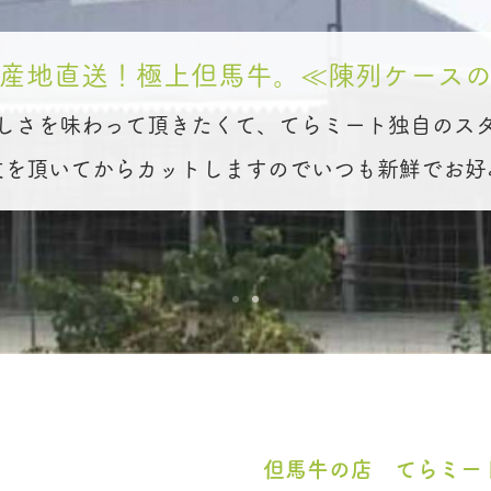
産地直送！極上但馬牛。≪陳列ケース
しさを味わって頂きたくて、てらミート独自のス
文を頂いてからカットしますのでいつも新鮮でお好
但馬牛の店 てらミー