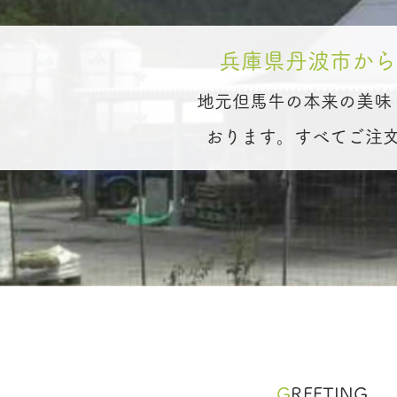
兵庫県丹波市から
地元但馬牛の本来の美味
おります。すべてご注
​G
REETING