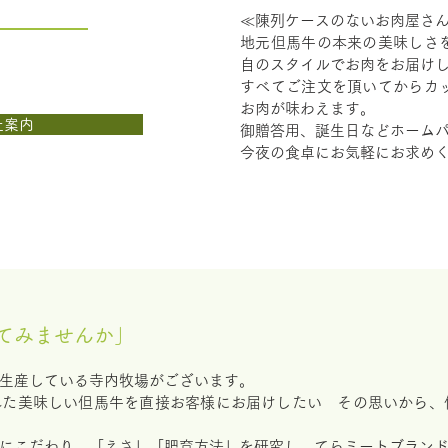
≪陳列ケースのないお肉屋さ
地元但馬牛の本来の美味しさ
自のスタイルでお肉をお届け
すべてご注文を頂いてからカ
お肉が味わえます。
社案内
御贈答用、誕生日などホーム
今夜の食卓にお気軽にお求め
てみませんか」
生産している寺内牧場がございます。
れた美味しい但馬牛を直接お客様にお届けしたい その思いから、
にこだわり、「えさ」「肥育方法」を研究し、てらミートブラン